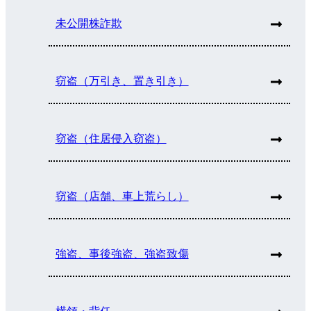
未公開株詐欺
窃盗（万引き、置き引き）
窃盗（住居侵入窃盗）
窃盗（店舗、車上荒らし）
強盗、事後強盗、強盗致傷