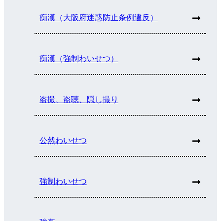
痴漢（大阪府迷惑防止条例違反）
痴漢（強制わいせつ）
盗撮、盗聴、隠し撮り
公然わいせつ
強制わいせつ