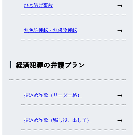
ひき逃げ事故
無免許運転・無保険運転
経済犯罪の弁護プラン
振込め詐欺（リーダー格）
振込め詐欺（騙し役、出し子）