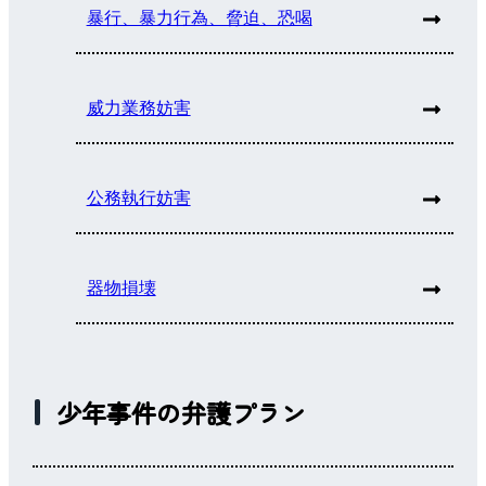
暴行、暴力行為、脅迫、恐喝
威力業務妨害
公務執行妨害
器物損壊
少年事件の弁護プラン