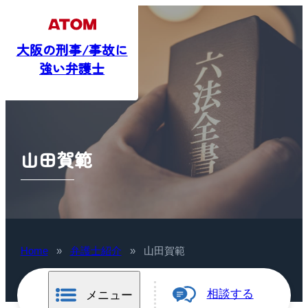
大阪の刑事/事故に
強い弁護士
山田賀範
Home
»
弁護士紹介
»
山田賀範
相談する
メニュー