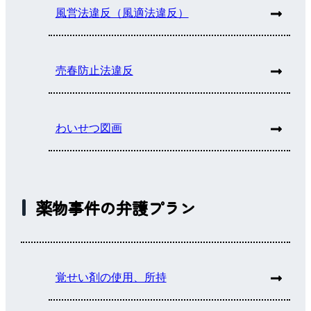
風営法違反（風適法違反）
売春防止法違反
わいせつ図画
薬物事件の弁護プラン
覚せい剤の使用、所持