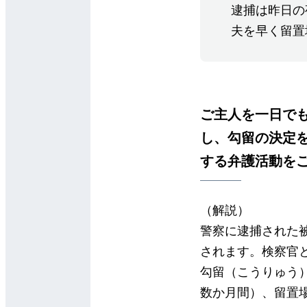
逮捕は昨日の
夫を早く留置
ご主人を一日で
し、勾留の決定
する弁護活動を
（解説）
警察に逮捕された
されます。検察官
勾留（こうりゅう）
数か月間）、留置