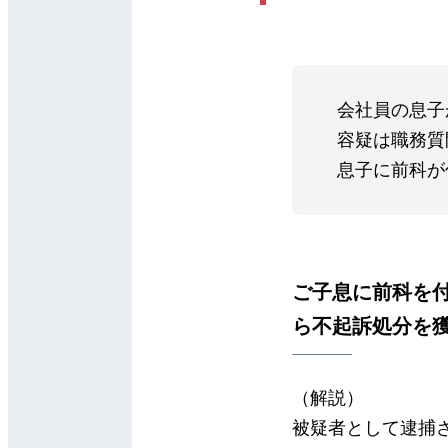
会社員の息子
容疑は職務質
息子に前科が
ご子息に前科を
ら不起訴処分を
（解説）
被疑者として逮捕