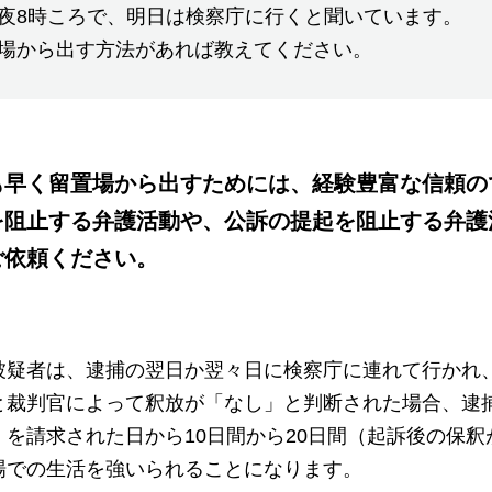
夜8時ころで、明日は検察庁に行くと聞いています。
場から出す方法があれば教えてください。
も早く留置場から出すためには、経験豊富な信頼の
を阻止する弁護活動や、公訴の提起を阻止する弁護
ご依頼ください。
被疑者は、逮捕の翌日か翌々日に検察庁に連れて行かれ
と裁判官によって釈放が「なし」と判断された場合、逮
を請求された日から10日間から20日間（起訴後の保
場での生活を強いられることになります。