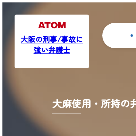
大阪の刑事/事故に
強い弁護士
大麻使用・所持の