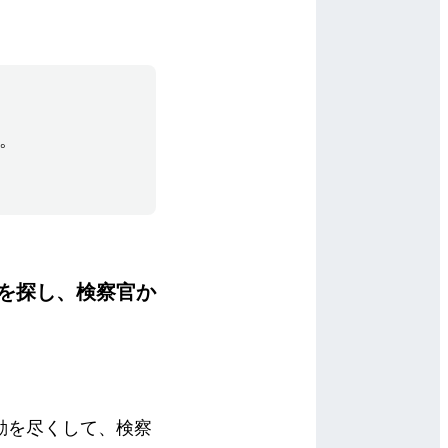
。
を探し、検察官か
動を尽くして、検察