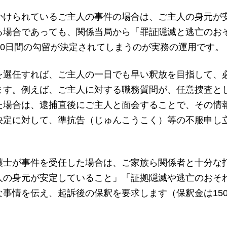
かけられているご主人の事件の場合は、ご主人の身元が
る場合であっても、関係当局から「罪証隠滅と逃亡のお
20日間の勾留が決定されてしまうのが実務の運用です。
を選任すれば、ご主人の一日でも早い釈放を目指して、
ます。例えば、ご主人に対する職務質問が、任意捜査と
た場合は、逮捕直後にご主人と面会することで、その情
決定に対して、準抗告（じゅんこうこく）等の不服申し
護士が事件を受任した場合は、ご家族ら関係者と十分な
人の身元が安定していること」「証拠隠滅や逃亡のおそ
な事情を伝え、起訴後の保釈を要求します（保釈金は15