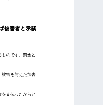
ば被害者と示談
るものです。罰金と
、被害を与えた加害
金を支払ったからと