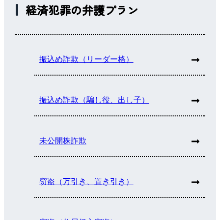
経済犯罪の弁護プラン
振込め詐欺（リーダー格）
振込め詐欺（騙し役、出し子）
未公開株詐欺
窃盗（万引き、置き引き）