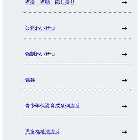
盗撮、盗聴、隠し撮り
公然わいせつ
強制わいせつ
強姦
青少年保護育成条例違反
児童福祉法違反