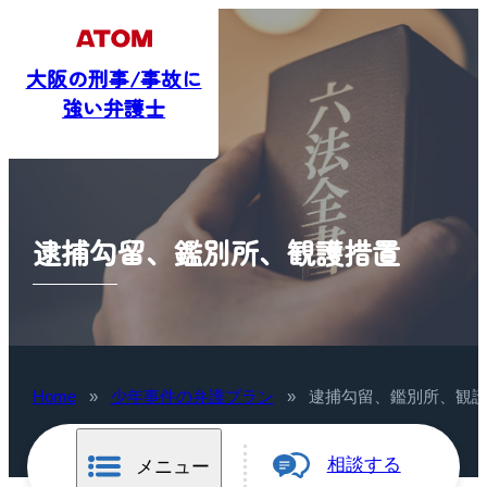
大阪の刑事/事故に
強い弁護士
逮捕勾留、鑑別所、観護措置
Home
»
少年事件の弁護プラン
»
逮捕勾留、鑑別所、観
相談する
メニュー