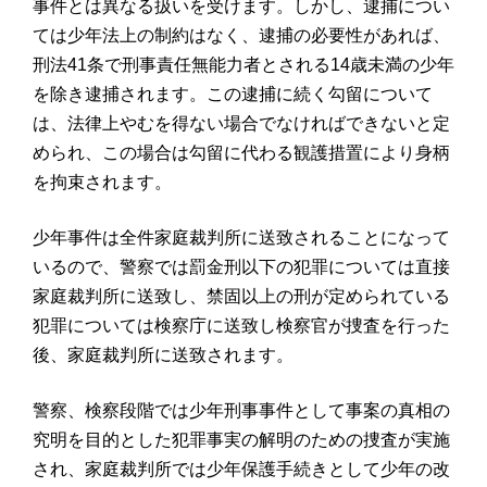
事件とは異なる扱いを受けます。しかし、逮捕につい
ては少年法上の制約はなく、逮捕の必要性があれば、
刑法41条で刑事責任無能力者とされる14歳未満の少年
を除き逮捕されます。この逮捕に続く勾留について
は、法律上やむを得ない場合でなければできないと定
められ、この場合は勾留に代わる観護措置により身柄
を拘束されます。
少年事件は全件家庭裁判所に送致されることになって
いるので、警察では罰金刑以下の犯罪については直接
家庭裁判所に送致し、禁固以上の刑が定められている
犯罪については検察庁に送致し検察官が捜査を行った
後、家庭裁判所に送致されます。
警察、検察段階では少年刑事事件として事案の真相の
究明を目的とした犯罪事実の解明のための捜査が実施
され、家庭裁判所では少年保護手続きとして少年の改