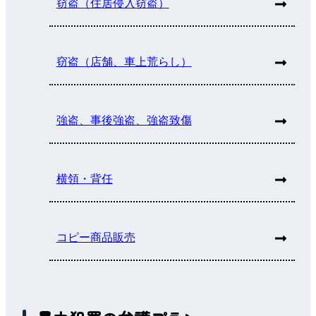
窃盗（住居侵入窃盗）
窃盗（店舗、車上荒らし）
強盗、事後強盗、強盗致傷
横領・背任
コピー商品販売