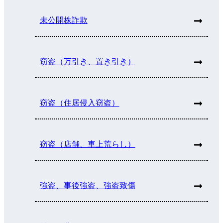
未公開株詐欺
窃盗（万引き、置き引き）
窃盗（住居侵入窃盗）
窃盗（店舗、車上荒らし）
強盗、事後強盗、強盗致傷