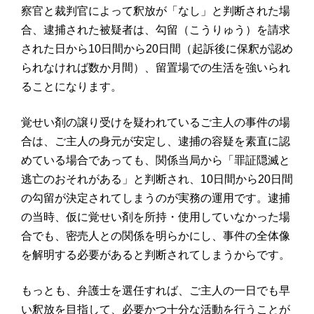
察官と裁判官によって釈放が「なし」と判断された場
合、逮捕された被疑者は、勾留（こうりゅう）を請求
された日から10日間から20日間（起訴後に保釈が認め
られなければ数か月間）、留置場での生活を強いられ
ることになります。
覚せい剤の譲り受けを疑われているご主人の事件の場
合は、ご主人の身元が安定し、逮捕の容疑を素直に認
めている場合であっても、関係当局から「罪証隠滅と
逃亡のおそれがある」と判断され、10日間から20日間
の勾留が決定されてしまうのが実務の運用です。逮捕
の当時、仮に覚せい剤を所持・使用していなかった場
合でも、密売人との関係を明らかにし、事件の全体像
を解明する必要があると判断されてしまうからです。
もっとも、弁護士を選任すれば、ご主人の一日でも早
い釈放を目指して、必要かつ十分な活動を行うことが