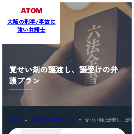
大阪の刑事/事故に
強い弁護士
覚せい剤の譲渡し、譲受けの弁
護プラン
Home
»
薬物事件の弁護プラン
»
覚せい剤の譲渡し、譲