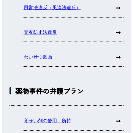
風営法違反（風適法違反）
売春防止法違反
わいせつ図画
薬物事件の弁護プラン
覚せい剤の使用、所持