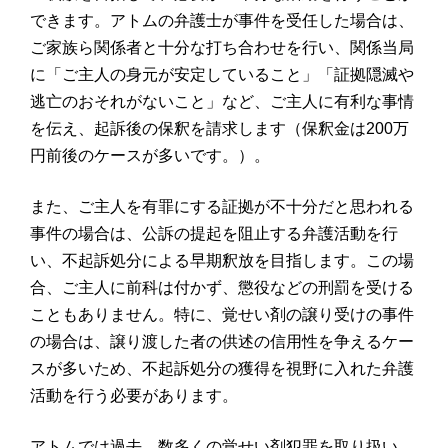
できます。アトムの弁護士が事件を受任した場合は、
ご家族ら関係者と十分な打ち合わせを行い、関係当局
に「ご主人の身元が安定していること」「証拠隠滅や
逃亡のおそれがないこと」など、ご主人に有利な事情
を伝え、起訴後の保釈を請求します（保釈金は200万
円前後のケースが多いです。）。
また、ご主人を有罪にする証拠が不十分だと思われる
事件の場合は、公訴の提起を阻止する弁護活動を行
い、不起訴処分による早期釈放を目指します。この場
合、ご主人に前科は付かず、懲役などの刑罰を受ける
こともありません。特に、覚せい剤の譲り受けの事件
の場合は、譲り渡した者の供述の信用性を争えるケー
スが多いため、不起訴処分の獲得を視野に入れた弁護
活動を行う必要があります。
アトムでは過去、数多くの覚せい剤犯罪を取り扱い、