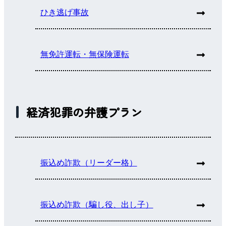
ひき逃げ事故
無免許運転・無保険運転
経済犯罪の弁護プラン
振込め詐欺（リーダー格）
振込め詐欺（騙し役、出し子）