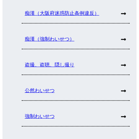
痴漢（大阪府迷惑防止条例違反）
痴漢（強制わいせつ）
盗撮、盗聴、隠し撮り
公然わいせつ
強制わいせつ