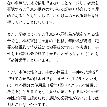
ない曖昧な供述で信用できないことを主張し、容疑を
否認するご子息の供述の方が状況証拠と整合して合理
的であることを説明して、この類型の不起訴処分を獲
得していくことになります。
また、証拠によってご子息の犯罪行為が認定できる場
合でも、検察官はご子息の「性格、年齢及び境遇、犯
罪の軽重及び情状並びに犯罪後の情況」を考慮し、事
件を不起訴処分で終了させることがあります（これを
「起訴猶予」といいます。）。
ただ、本件の場合は、事案の性質上、事件を起訴猶予
で終了させるのは困難です。覚せい剤1グラムといえ
ば、約25回分の使用量（通常1回0.04グラムの使用と
考える）と多量であり、覚せい剤に対する親和性や依
存性が顕著に認められ、起訴の必要性がないとまでは
判断されないからです。