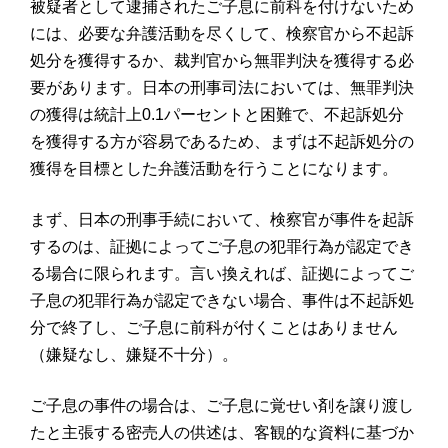
被疑者として逮捕されたご子息に前科を付けないため
には、必要な弁護活動を尽くして、検察官から不起訴
処分を獲得するか、裁判官から無罪判決を獲得する必
要があります。日本の刑事司法においては、無罪判決
の獲得は統計上0.1パーセントと困難で、不起訴処分
を獲得する方が容易であるため、まずは不起訴処分の
獲得を目標とした弁護活動を行うことになります。
まず、日本の刑事手続において、検察官が事件を起訴
するのは、証拠によってご子息の犯罪行為が認定でき
る場合に限られます。言い換えれば、証拠によってご
子息の犯罪行為が認定できない場合、事件は不起訴処
分で終了し、ご子息に前科が付くことはありません
（嫌疑なし、嫌疑不十分）。
ご子息の事件の場合は、ご子息に覚せい剤を譲り渡し
たと主張する密売人の供述は、客観的な資料に基づか