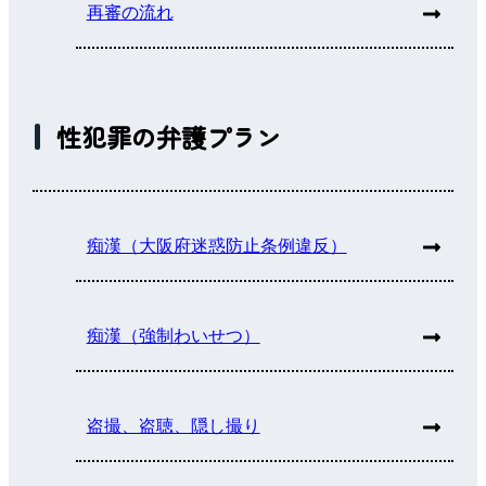
再審の流れ
性犯罪の弁護プラン
痴漢（大阪府迷惑防止条例違反）
痴漢（強制わいせつ）
盗撮、盗聴、隠し撮り