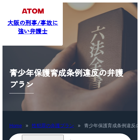
大阪の刑事/事故に
強い弁護士
青少年保護育成条例違反の弁護
プラン
Home
»
性犯罪の弁護プラン
»
青少年保護育成条例違反