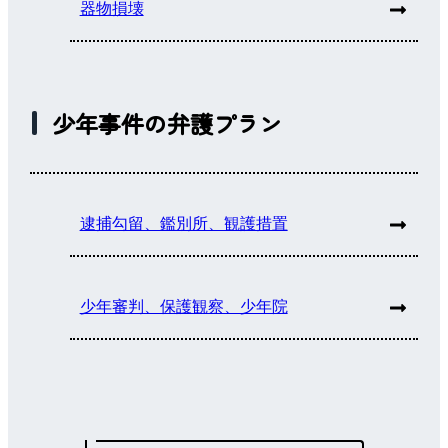
器物損壊
少年事件の弁護プラン
逮捕勾留、鑑別所、観護措置
少年審判、保護観察、少年院