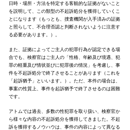
日時・場所・方法を特定する客観的な証拠がないこと
を説明して、この類型の不起訴処分を獲得していくこ
とになります（もっとも、捜査機関が入手済みの証拠
と照らして、不合理否認と判断されないように注意す
る必要があります。）。
また、証拠によってご主人の犯罪行為が認定できる場
合でも、検察官はご主人の「性格、年齢及び境遇、犯
罪の軽重及び情状並びに犯罪後の情況」を考慮し、事
件を不起訴処分で終了させることがあります（これを
「起訴猶予」といいます。）。ただ、本件の場合は、
事案の性質上、事件を起訴猶予で終了させるのは困難
です。
アトムでは過去、多数の性犯罪を取り扱い、検察官か
ら様々な内容の不起訴処分を獲得してきました。不起
訴を獲得するノウハウは、事件の内容によって異なる