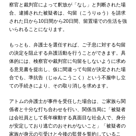
察官と裁判官によって釈放が「なし」と判断された場
合、逮捕された被疑者は、勾留（こうりゅう）を請求
された日から10日間から20日間、留置場での生活を強
いられることになります。
もっとも、弁護士を選任すれば、ご子息に対する勾留
の決定を阻止する弁護活動を行うことができます。具
体的には、検察官や裁判官に勾留をしないように求め
る意見書を提出し、仮に間違って勾留が決定された場
合でも、準抗告（じゅんこうこく）という不服申し立
ての手続きにより、その取り消しを求めます。
アトムの弁護士が事件を受任した場合は、ご家族ら関
係者と十分な打ち合わせを行い、関係当局に「被疑者
は会社員として長年稼動する真面目な社会人で、身分
が安定しており逃亡のおそれがないこと」「被疑者の
家族が身元の引受けと今後の監督を誓約しているこ