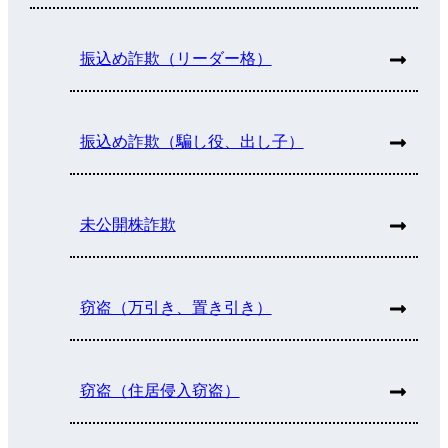
振込め詐欺（リーダー格）
振込め詐欺（騙し役、出し子）
未公開株詐欺
窃盗（万引き、置き引き）
窃盗（住居侵入窃盗）