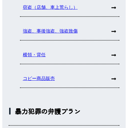
窃盗（店舗、車上荒らし）
強盗、事後強盗、強盗致傷
横領・背任
コピー商品販売
暴力犯罪の弁護プラン