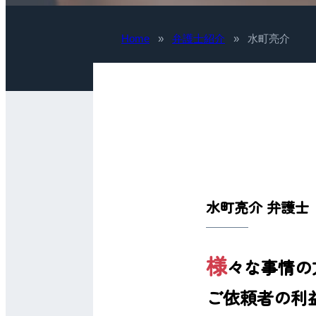
Home
»
弁護士紹介
»
水町亮介
水町亮介 弁護士
様
々な事情の
ご依頼者の利