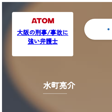
大阪の刑事/事故に
強い弁護士
水町亮介