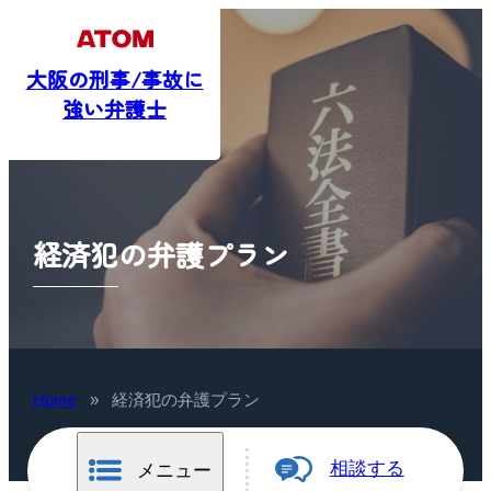
大阪の刑事/事故に
強い弁護士
経済犯の弁護プラン
Home
»
経済犯の弁護プラン
相談する
メニュー