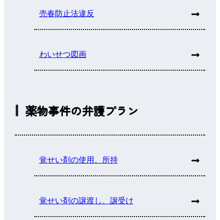
売春防止法違反
わいせつ図画
薬物事件の弁護プラン
覚せい剤の使用、所持
覚せい剤の譲渡し、譲受け