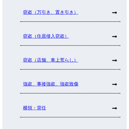
窃盗（万引き、置き引き）
窃盗（住居侵入窃盗）
窃盗（店舗、車上荒らし）
強盗、事後強盗、強盗致傷
横領・背任