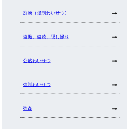
痴漢（強制わいせつ）
盗撮、盗聴、隠し撮り
公然わいせつ
強制わいせつ
強姦