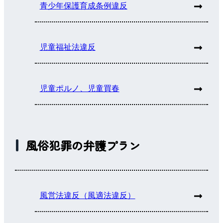
青少年保護育成条例違反
児童福祉法違反
児童ポルノ、児童買春
風俗犯罪の弁護プラン
風営法違反（風適法違反）