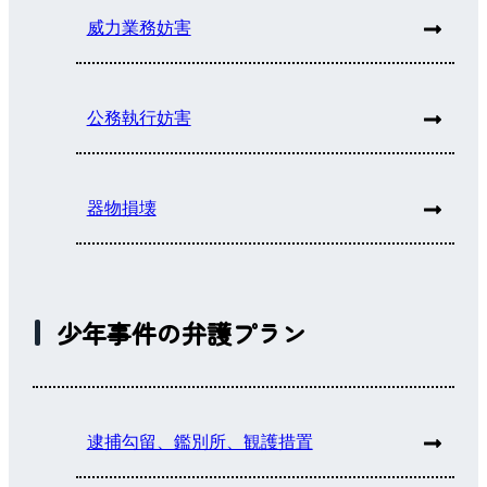
威力業務妨害
公務執行妨害
器物損壊
少年事件の弁護プラン
逮捕勾留、鑑別所、観護措置