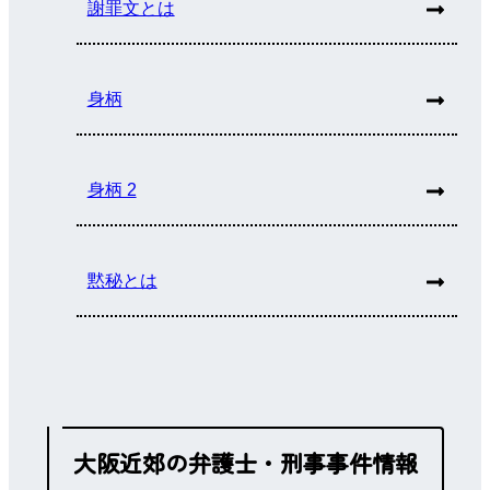
謝罪文とは
身柄
身柄 2
黙秘とは
大阪近郊の弁護士・刑事事件情報