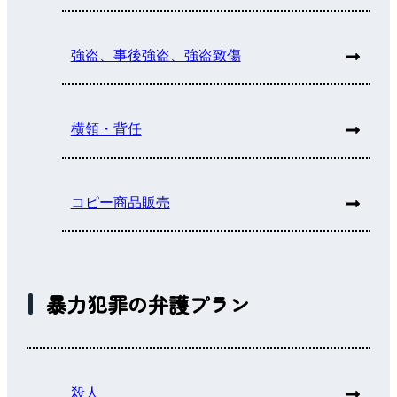
強盗、事後強盗、強盗致傷
横領・背任
コピー商品販売
暴力犯罪の弁護プラン
殺人