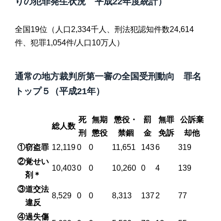
りの犯罪発生状況 平成22年度統計）
全国19位（人口2,334千人、刑法犯認知件数24,614
件、犯罪1,054件/人口10万人）
通常の地方裁判所第一審の全国受刑動向 罪名
トップ５（平成21年）
死
無期
懲役・
罰
無罪
公訴棄
総人数
刑
懲役
禁錮
金
免訴
却他
①窃盗罪
12,119
0
0
11,651
143
6
319
②覚せい
10,403
0
0
10,260
0
4
139
剤＊
③道交法
8,529
0
0
8,313
137
2
77
違反
④過失傷