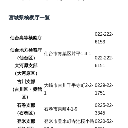
宮城県検察庁一覧
022-222-
仙台高等検察庁
6153
仙台地方検察庁
仙台市青葉区片平1-3-1
（仙台区）
022-222-
大河原支部
6151
（大河原区）
古川支部
大崎市古川千手寺町2-2-
0229-22-
（古川区・築館
1
1751
区）
石巻支部
0225-22-
石巻市泉町4-1-9
（石巻区）
3345
登米支部
登米市登米町寺池桜小路
0220-52-