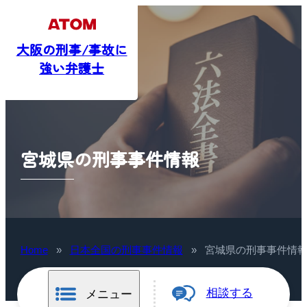
大阪の刑事/事故に
強い弁護士
宮城県の刑事事件情報
Home
»
日本全国の刑事事件情報
»
宮城県の刑事事件情
相談する
メニュー