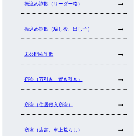
振込め詐欺（リーダー格）
振込め詐欺（騙し役、出し子）
未公開株詐欺
窃盗（万引き、置き引き）
窃盗（住居侵入窃盗）
窃盗（店舗、車上荒らし）