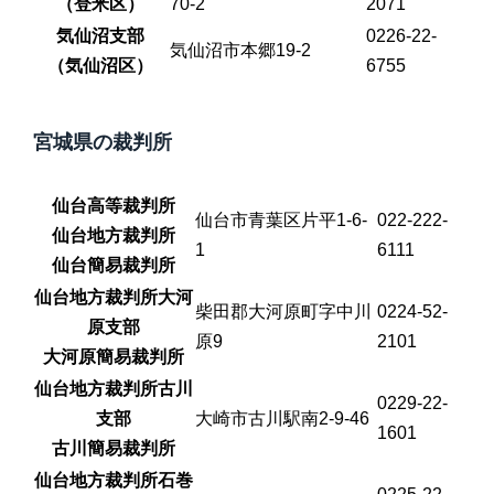
（登米区）
70-2
2071
気仙沼支部
0226-22-
気仙沼市本郷19-2
（気仙沼区）
6755
宮城県の裁判所
仙台高等裁判所
仙台市青葉区片平1-6-
022-222-
仙台地方裁判所
1
6111
仙台簡易裁判所
仙台地方裁判所大河
柴田郡大河原町字中川
0224-52-
原支部
原9
2101
大河原簡易裁判所
仙台地方裁判所古川
0229-22-
支部
大崎市古川駅南2-9-46
1601
古川簡易裁判所
仙台地方裁判所石巻