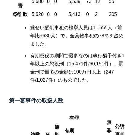
5,680
0
0
5,539
73
12
55
害
⑤詐欺
5,620
0
0
5,413
0
2
205
覚せい醒剤事犯の検挙人員は11,655人（前
年比+630人）で、全薬物事犯の78％を占め
ました。
有期懲役の期間で最多なのは執行猶予付き1
年以上の懲役刑（15,471件/60,151件）、罰
金刑で最多の金額は100万円以上（247
件/1,027件）のものでした。
第一審事件の取扱人数
有罪
無
公訴
無
罪
有期
総数
棄却
死
期