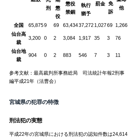
免
懲役
罰金
執行
他
刑
懲
訴
禁錮
猶予
役
全国
65,875
9
69
63,434
37,272
1,027
69
1,266
仙台高
3,200
0
2
3,084
1,917
35
3
76
裁
仙台地
904
0
2
883
546
7
3
11
裁
参考文献：最高裁判所事務総局 司法統計年報2刑事
編平成21年（法曹会）
宮城県の犯罪の特徴
刑法犯の実態
平成22年の宮城県における刑法犯の認知件数は24,614