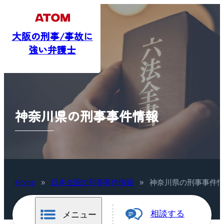
大阪の刑事/事故に
強い弁護士
神奈川県の刑事事件情報
Home
»
日本全国の刑事事件情報
»
神奈川県の刑事事件
相談する
メニュー