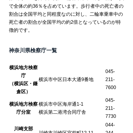
で全体の約36％を占めています。歩行者中の死亡者の
割合は全国平均と同程度なのに対し、二輪車乗車中の
死亡者の割合が全国平均の約2倍となっているのが特
徴的です。
神奈川県検察庁一覧
横浜地方検察
045-
庁
横浜市中区日本大通9番地
211-
（横浜区・鎌
7600
倉区）
045-
横浜地方検察
横浜市中区海岸通1-1
211-
庁分室
横浜第二港湾合同庁舎
7730
044-
川崎支部
川崎市川崎区宮前町12-11
244-