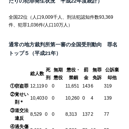
たりの犯罪発生状況 平成22年度統計）
全国22位（人口9,009千人、刑法犯認知件数93,369
件、犯罪1,036件/人口10万人）
通常の地方裁判所第一審の全国受刑動向 罪名
トップ５（平成21年）
死
無期
懲役・
罰
無罪
公訴棄
総人数
刑
懲役
禁錮
金
免訴
却他
①窃盗罪
12,119
0
0
11,651
143
6
319
②覚せい
10,403
0
0
10,260
0
4
139
剤＊
③道交法
8,529
0
0
8,313
137
2
77
違反
④過失傷