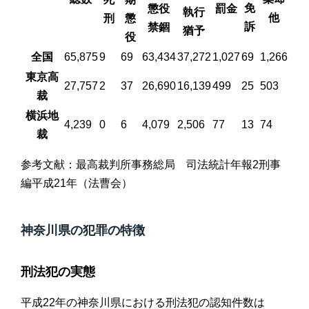
免
懲役
罰金
執行
他
刑
懲
訴
禁錮
猶予
役
全国
65,875
9
69
63,434
37,272
1,027
69
1,266
東京高
27,757
2
37
26,690
16,139
499
25
503
裁
横浜地
4,239
0
6
4,079
2,506
77
13
74
裁
参考文献：最高裁判所事務総局 司法統計年報2刑事
編平成21年（法曹会）
神奈川県の犯罪の特徴
刑法犯の実態
平成22年の神奈川県における刑法犯の認知件数は