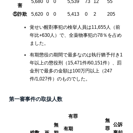
5,680
0
0
5,539
73
12
55
害
⑤詐欺
5,620
0
0
5,413
0
2
205
覚せい醒剤事犯の検挙人員は11,655人（前
年比+630人）で、全薬物事犯の78％を占め
ました。
有期懲役の期間で最多なのは執行猶予付き1
年以上の懲役刑（15,471件/60,151件）、罰
金刑で最多の金額は100万円以上（247
件/1,027件）のものでした。
第一審事件の取扱人数
有罪
無
公訴
無
罪
有期
総数
棄却
死
期