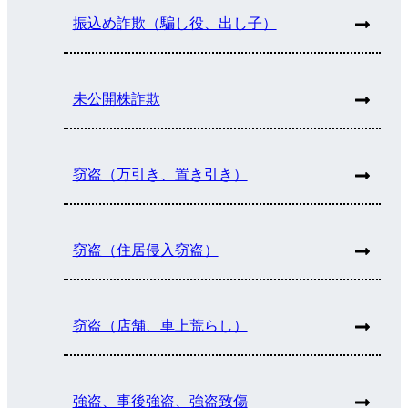
振込め詐欺（騙し役、出し子）
未公開株詐欺
窃盗（万引き、置き引き）
窃盗（住居侵入窃盗）
窃盗（店舗、車上荒らし）
強盗、事後強盗、強盗致傷