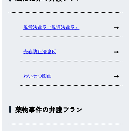
風営法違反（風適法違反）
売春防止法違反
わいせつ図画
薬物事件の弁護プラン