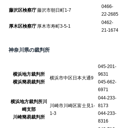
0466-
藤沢区検察庁
藤沢市朝日町1-7
22-2685
0462-
厚木区検察庁
厚木市寿町3-5-1
21-1674
神奈川県の裁判所
045-201-
横浜地方裁判所
9631
横浜市中区日本大通9
横浜簡易裁判所
045-662-
6971
044-233-
横浜地方裁判所川
川崎市川崎区富士見1-
8173
崎支部
1-3
044-233-
川崎簡易裁判所
8316