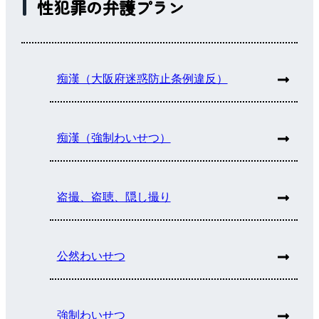
性犯罪の弁護プラン
痴漢（大阪府迷惑防止条例違反）
痴漢（強制わいせつ）
盗撮、盗聴、隠し撮り
公然わいせつ
強制わいせつ