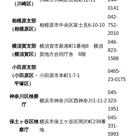
（川崎区）
0141
042-
相模原支部
相模原市中央区富士見6-10-10
752-
（相模原区）
2010
046-
横須賀支部
横須賀市新港町1番地8 横須
823-
（横須賀区）
賀地方合同庁舎 6階
1588
小田原支部
0465-
（小田原区・
小田原市本町1-7-1
23-0175
平塚区）
045-
神奈川区検察
横浜市神奈川区西神奈川1-11-2
323-
庁
1951
045-
保土ヶ谷区検
横浜市保土ケ谷区岡沢町239番
331-
察庁
地
5993