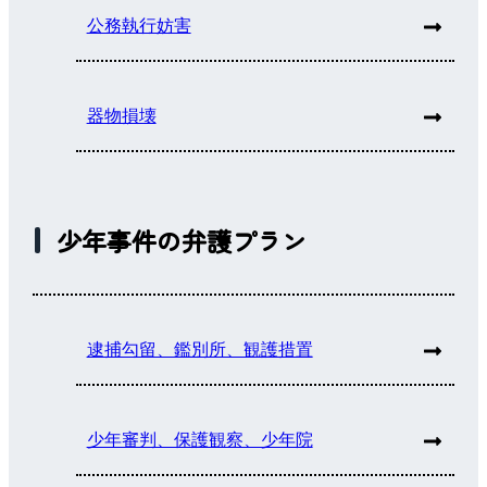
公務執行妨害
器物損壊
少年事件の弁護プラン
逮捕勾留、鑑別所、観護措置
少年審判、保護観察、少年院