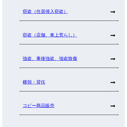
窃盗（住居侵入窃盗）
窃盗（店舗、車上荒らし）
強盗、事後強盗、強盗致傷
横領・背任
コピー商品販売