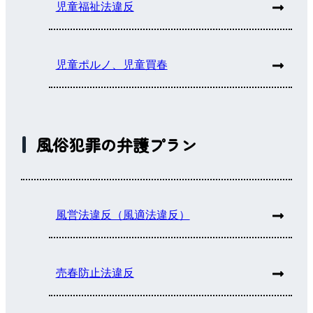
児童福祉法違反
児童ポルノ、児童買春
風俗犯罪の弁護プラン
風営法違反（風適法違反）
売春防止法違反