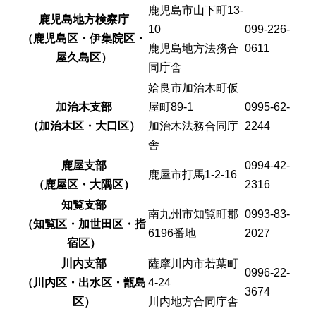
鹿児島市山下町13-
鹿児島地方検察庁
10
099-226-
（鹿児島区・伊集院区・
鹿児島地方法務合
0611
屋久島区）
同庁舎
姶良市加治木町仮
加治木支部
屋町89-1
0995-62-
（加治木区・大口区）
加治木法務合同庁
2244
舎
鹿屋支部
0994-42-
鹿屋市打馬1-2-16
（鹿屋区・大隅区）
2316
知覧支部
南九州市知覧町郡
0993-83-
（知覧区・加世田区・指
6196番地
2027
宿区）
川内支部
薩摩川内市若葉町
0996-22-
（川内区・出水区・甑島
4-24
3674
区）
川内地方合同庁舎