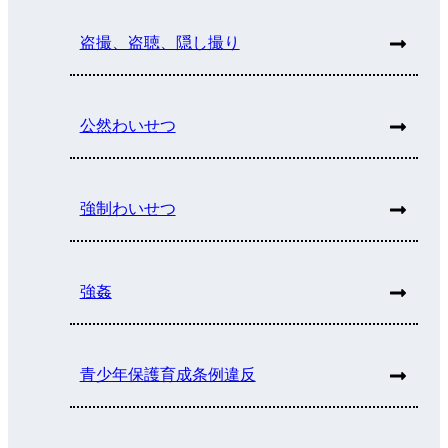
盗撮、盗聴、隠し撮り
公然わいせつ
強制わいせつ
強姦
青少年保護育成条例違反