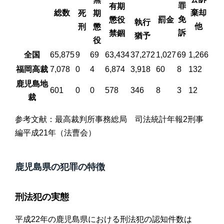
罪
有期
総数
棄却
死
期
免
懲役
罰金
執行
他
刑
懲
訴
禁錮
猶予
役
全国
65,875
9
69
63,434
37,272
1,027
69
1,266
福岡高裁
7,078
0
4
6,874
3,918
60
8
132
鹿児島地
601
0
0
578
346
8
3
12
裁
参考文献：最高裁判所事務総局 司法統計年報2刑事
編平成21年（法曹会）
鹿児島県の犯罪の特徴
刑法犯の実態
平成22年の鹿児島県における刑法犯の認知件数は