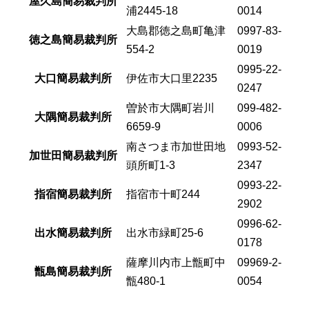
屋久島簡易裁判所
浦2445-18
0014
大島郡徳之島町亀津
0997-83-
徳之島簡易裁判所
554-2
0019
0995-22-
大口簡易裁判所
伊佐市大口里2235
0247
曽於市大隅町岩川
099-482-
大隅簡易裁判所
6659-9
0006
南さつま市加世田地
0993-52-
加世田簡易裁判所
頭所町1-3
2347
0993-22-
指宿簡易裁判所
指宿市十町244
2902
0996-62-
出水簡易裁判所
出水市緑町25-6
0178
薩摩川内市上甑町中
09969-2-
甑島簡易裁判所
甑480-1
0054