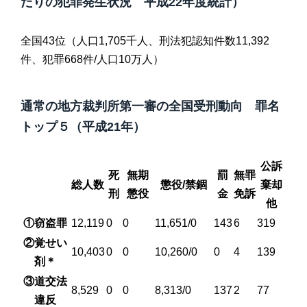
たりの犯罪発生状況 平成22年度統計）
全国43位（人口1,705千人、刑法犯認知件数11,392
件、犯罪668件/人口10万人）
通常の地方裁判所第一審の全国受刑動向 罪名
トップ５（平成21年）
公訴
死
無期
罰
無罪
総人数
懲役/禁錮
棄却
刑
懲役
金
免訴
他
①窃盗罪
12,119
0
0
11,651/0
143
6
319
②覚せい
10,403
0
0
10,260/0
0
4
139
剤＊
③道交法
8,529
0
0
8,313/0
137
2
77
違反