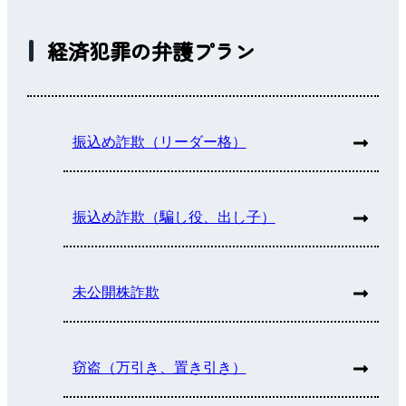
経済犯罪の弁護プラン
振込め詐欺（リーダー格）
振込め詐欺（騙し役、出し子）
未公開株詐欺
窃盗（万引き、置き引き）