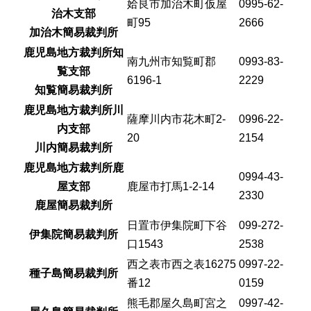
姶良市加治木町仮屋
0995-62-
治木支部
町95
2666
加治木簡易裁判所
鹿児島地方裁判所知
南九州市知覧町郡
0993-83-
覧支部
6196-1
2229
知覧簡易裁判所
鹿児島地方裁判所川
薩摩川内市花木町2-
0996-22-
内支部
20
2154
川内簡易裁判所
鹿児島地方裁判所鹿
0994-43-
屋支部
鹿屋市打馬1-2-14
2330
鹿屋簡易裁判所
日置市伊集院町下谷
099-272-
伊集院簡易裁判所
口1543
2538
西之表市西之表16275
0997-22-
種子島簡易裁判所
番12
0159
熊毛郡屋久島町宮之
0997-42-