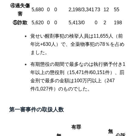
④過失傷
5,680
0
0
2,198/3,341
73
12
55
害
⑤詐欺
5,620
0
0
5,413/0
0
2
198
覚せい醒剤事犯の検挙人員は11,655人（前
年比+630人）で、全薬物事犯の78％を占め
ました。
有期懲役の期間で最多なのは執行猶予付き1
年以上の懲役刑（15,471件/60,151件）、罰
金刑で最多の金額は100万円以上（247
件/1,027件）のものでした。
第一審事件の取扱人数
有罪
無
公訴
無