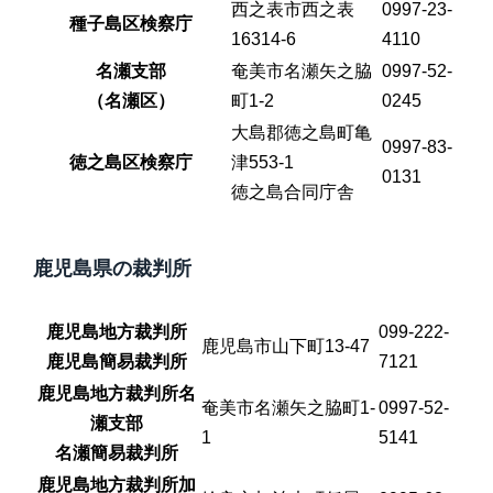
西之表市西之表
0997-23-
種子島区検察庁
16314-6
4110
名瀬支部
奄美市名瀬矢之脇
0997-52-
（名瀬区）
町1-2
0245
大島郡徳之島町亀
0997-83-
徳之島区検察庁
津553-1
0131
徳之島合同庁舎
鹿児島県の裁判所
鹿児島地方裁判所
099-222-
鹿児島市山下町13-47
鹿児島簡易裁判所
7121
鹿児島地方裁判所名
奄美市名瀬矢之脇町1-
0997-52-
瀬支部
1
5141
名瀬簡易裁判所
鹿児島地方裁判所加