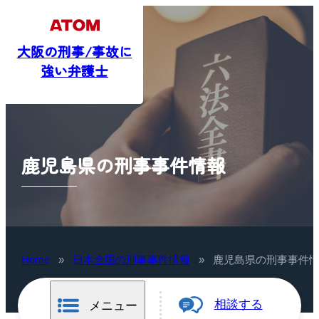
大阪の刑事/事故に
強い弁護士
鹿児島県の刑事事件情報
Home
»
日本全国の刑事事件情報
»
鹿児島県の刑事事件
相談する
メニュー