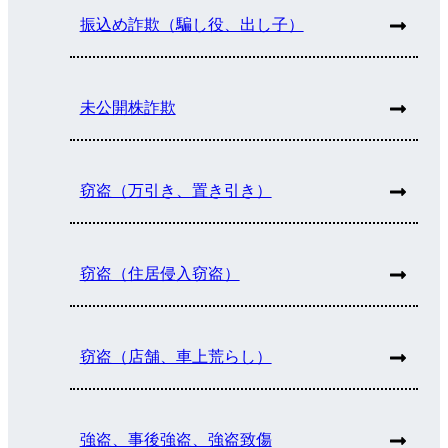
振込め詐欺（騙し役、出し子）
未公開株詐欺
窃盗（万引き、置き引き）
窃盗（住居侵入窃盗）
窃盗（店舗、車上荒らし）
強盗、事後強盗、強盗致傷