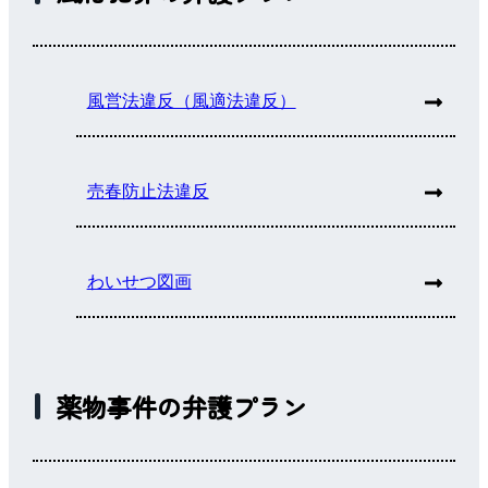
風営法違反（風適法違反）
売春防止法違反
わいせつ図画
薬物事件の弁護プラン