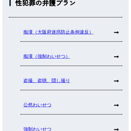
性犯罪の弁護プラン
痴漢（大阪府迷惑防止条例違反）
痴漢（強制わいせつ）
盗撮、盗聴、隠し撮り
公然わいせつ
強制わいせつ