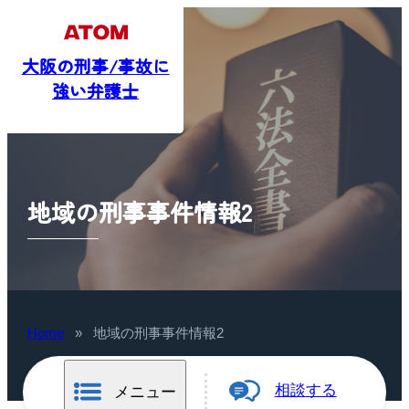
大阪の刑事/事故に
強い弁護士
地域の刑事事件情報2
Home
»
地域の刑事事件情報2
相談する
メニュー